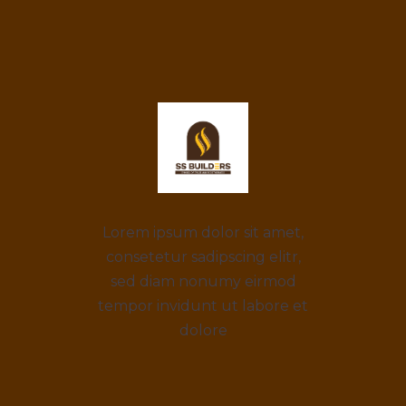
Lorem ipsum dolor sit amet,
consetetur sadipscing elitr,
sed diam nonumy eirmod
tempor invidunt ut labore et
dolore